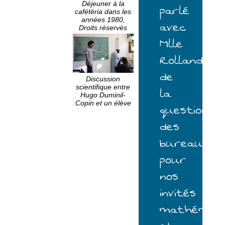
Déjeuner à la
parlé
cafétéria dans les
années 1980,
avec
Droits réservés
Mlle
Rolland
de
Discussion
scientifique entre
la
Hugo Duminil-
Copin et un élève
question
des
bureaux
pour
nos
invités
mathématic