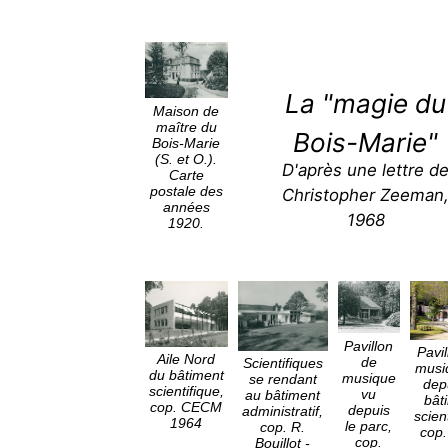
La "magie du
Maison de
maître du
Bois-Marie"
Bois-Marie
(S. et O.).
D'après une lettre d
Carte
postale des
Christopher Zeeman
années
1968
1920.
Pavillon
Pavi
Aile Nord
de
Scientifiques
musi
du bâtiment
musique
se rendant
dep
scientifique,
vu
au bâtiment
bât
cop. CECM
depuis
administratif,
scien
1964
le parc,
cop. R.
cop
cop.
Bouillot -