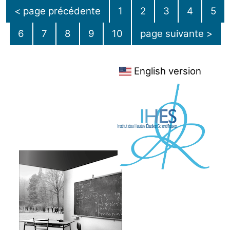
< page précédente
1
2
3
4
5
6
7
8
9
10
page suivante >
English version